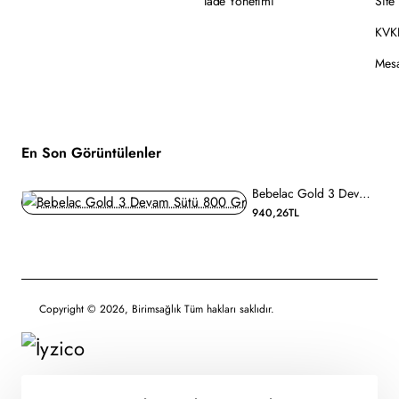
İade Yönetimi
Site
KVKK
Mesa
En Son Görüntülenler
Bebelac Gold 3 Devam Sütü 800 Gr
940,26TL
Copyright © 2026, Birimsağlık Tüm hakları saklıdır.