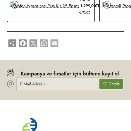
1.999,00TL
vitaminleri, Magnezyum, Kalsiyum, Potasyum, Fosfor, Demir,
Çinko, Bakır, Klor, Selenyum, İyot mineralleri içerir.
**Bebeğiniz için en üstün besin anne sütüdür. Anne sütü
zamanında doğan tüm sağlıklı bebeklerin ihtiyaçlarını tek
başına karşılar. Anne sütünün yetmediği durumlarda yetkili
Share
Facebook
X
WhatsApp
Email
sağlık çalışanına danışınız.
Kampanya ve fırsatlar için bültene kayıt ol
E
Onayla
Mail
Adresin