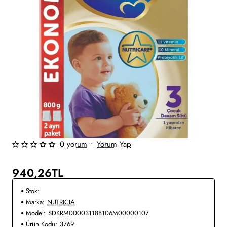
0 yorum
•
Yorum Yap
940,26TL
Stok:
Marka:
NUTRICIA
Model:
SDKRM000031188106M00000107
Ürün Kodu:
3769