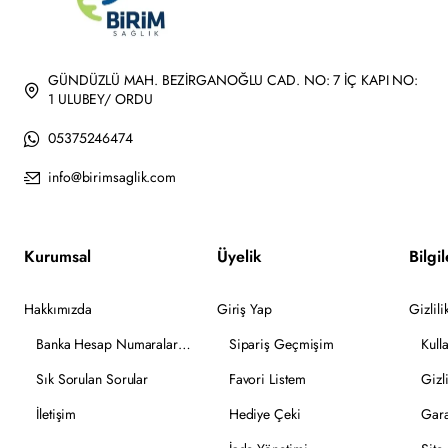
GÜNDÜZLÜ MAH. BEZİRGANOĞLU CAD. NO: 7 İÇ KAPI NO:
1 ULUBEY/ ORDU
05375246474
info@birimsaglik.com
Kurumsal
Üyelik
Bilgi
Hakkımızda
Giriş Yap
Gizlil
Banka Hesap Numaralarımız
Sipariş Geçmişim
Kull
Sık Sorulan Sorular
Favori Listem
Gizl
İletişim
Hediye Çeki
Gara